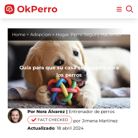
OkPerro
Open m
Home
>
Adopcion
>
Hogar Perro Seguro Haciendo
Guía para que su casa sea segura para
los perros
Por Nora Álvarez |
Entrenador de perros
FACT CHECKED
por Jimena Martínez
Actualizado
: 18 abril 2024