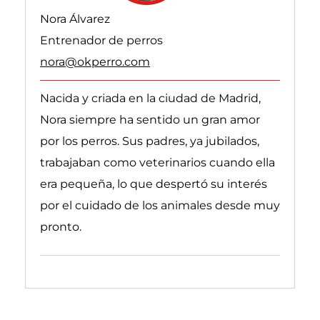
Nora Álvarez
Entrenador de perros
nora@okperro.com
Nacida y criada en la ciudad de Madrid,
Nora siempre ha sentido un gran amor
por los perros. Sus padres, ya jubilados,
trabajaban como veterinarios cuando ella
era pequeña, lo que despertó su interés
por el cuidado de los animales desde muy
pronto.
Follow on linkedin
Follow on instagram
Follow on Youtube