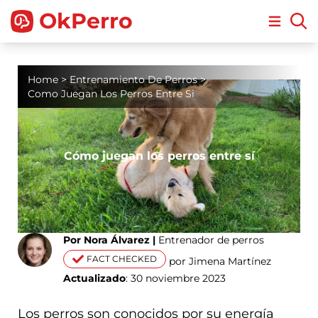
OkPerro
Open m
Home
>
Entrenamiento De Perros
>
Como Juegan Los Perros Entre Si
Cómo juegan los perros entre sí
Por Nora Álvarez |
Entrenador de perros
FACT CHECKED
por Jimena Martínez
Actualizado
: 30 noviembre 2023
Los perros son conocidos por su energía