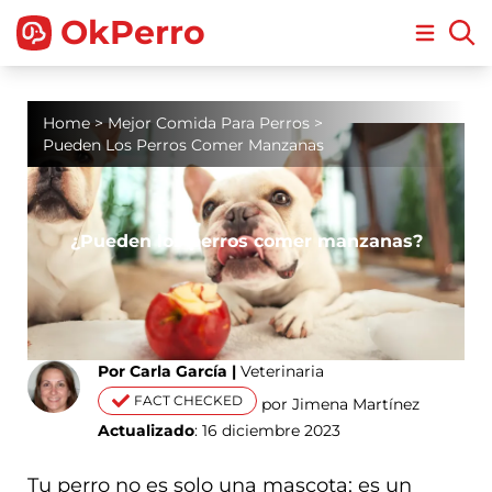
OkPerro
Open m
Home
>
Mejor Comida Para Perros
>
Pueden Los Perros Comer Manzanas
¿Pueden los perros comer manzanas?
Por Carla García |
Veterinaria
FACT CHECKED
por Jimena Martínez
Actualizado
: 16 diciembre 2023
Tu perro no es solo una mascota; es un