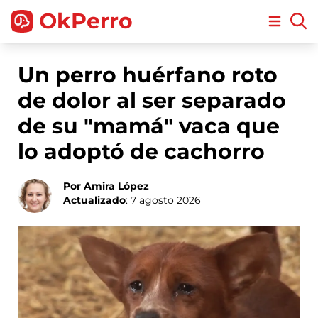
OkPerro
Open m
Un perro huérfano roto
de dolor al ser separado
de su "mamá" vaca que
lo adoptó de cachorro
Por Amira López
Actualizado
: 7 agosto 2026